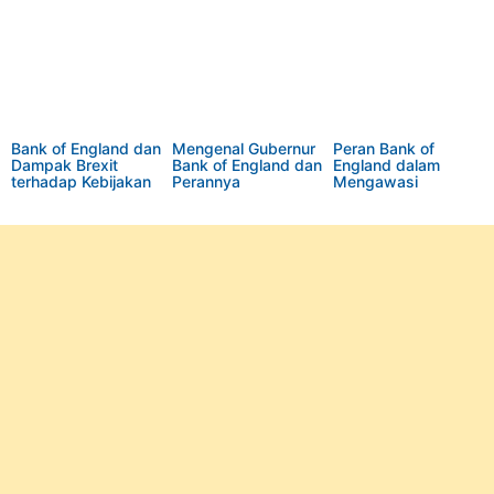
Pasca-Pandemi
Publik
Bank of England dan
Mengenal Gubernur
Peran Bank of
Dampak Brexit
Bank of England dan
England dalam
terhadap Kebijakan
Perannya
Mengawasi
Ekonominya
Lembaga Keuangan
Inggris