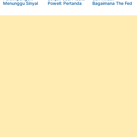
Menunggu Sinyal
Powell: Pertanda
Bagaimana The Fed
dari Powell dan Data
Bullish Market?
Menyikapinya?
Ekonomi