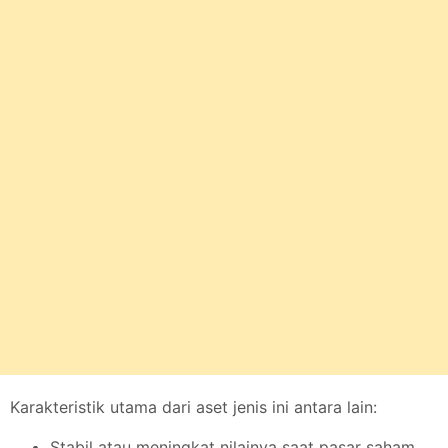
Karakteristik utama dari aset jenis ini antara lain:
Stabil atau meningkat nilainya saat pasar saham