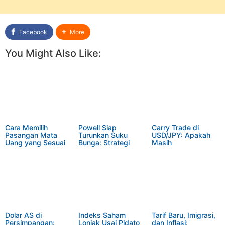
Facebook
More
You Might Also Like:
Cara Memilih
Powell Siap
Carry Trade di
Pasangan Mata
Turunkan Suku
USD/JPY: Apakah
Uang yang Sesuai
Bunga: Strategi
Masih
dengan Gaya
Investor
Menguntungkan di
Trading Anda
Menyambut
Tahun 2025?
Perubahan
Dolar AS di
Indeks Saham
Tarif Baru, Imigrasi,
Persimpangan:
Lonjak Usai Pidato
dan Inflasi: