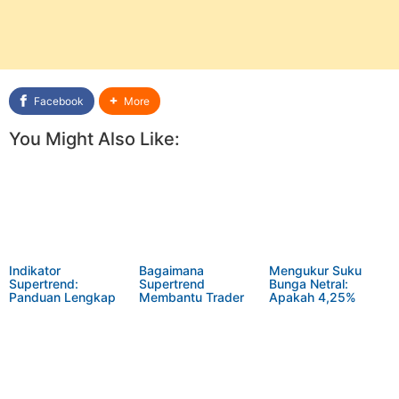
Facebook
More
You Might Also Like:
Indikator
Bagaimana
Mengukur Suku
Supertrend:
Supertrend
Bunga Netral:
Panduan Lengkap
Membantu Trader
Apakah 4,25%
untuk Trader Pemula
Menghindari
Terlalu Tinggi untuk
Kerugian Besar?
Ekonomi AS?