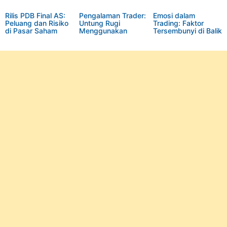
Rilis PDB Final AS:
Pengalaman Trader:
Emosi dalam
Peluang dan Risiko
Untung Rugi
Trading: Faktor
di Pasar Saham
Menggunakan
Tersembunyi di Balik
Amerika Serikat
Bonus Tanpa
Kesalahan Teknis
Deposit