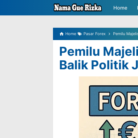
-->
Home
Peluang P
Home
Pasar Forex
Pemilu Majeli
Pemilu Majeli
Balik Politik