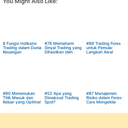
You Might Also Like:
8 Fungsi Indikator
#78 Memahami
#88 Trading Forex
Trading dalam Dunia
Sinyal Trading yang
untuk Pemula:
Keuangan
Dihasilkan oleh
Langkah Awal
Bollinger Bands
Menuju Kesuksesan
Finansial
#80 Menemukan
#52 Apa yang
#87 Manajemen
Titik Masuk dan
Dimaksud Trading
Risiko dalam Forex:
Keluar yang Optimal
Spot?
Cara Mengelola
dalam Trading
Modal Anda dengan
dengan Bollinger
Bijak
Bands