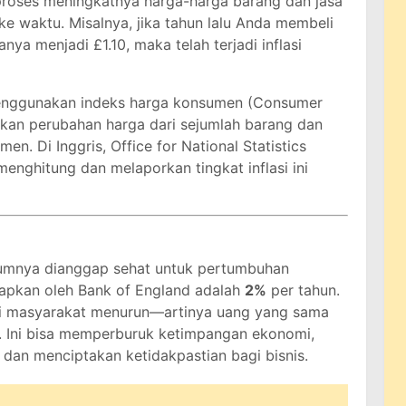
 proses meningkatnya harga-harga barang dan jasa
ke waktu. Misalnya, jika tahun lalu Anda membeli
anya menjadi £1.10, maka telah terjadi inflasi
 menggunakan indeks harga konsumen (Consumer
nkan perubahan harga dari sejumlah barang dan
men. Di Inggris, Office for National Statistics
nghitung dan melaporkan tingkat inflasi ini
umumnya dianggap sehat untuk pertumbuhan
etapkan oleh Bank of England adalah
2%
per tahun.
 beli masyarakat menurun—artinya uang yang sama
g. Ini bisa memperburuk ketimpangan ekonomi,
dan menciptakan ketidakpastian bagi bisnis.