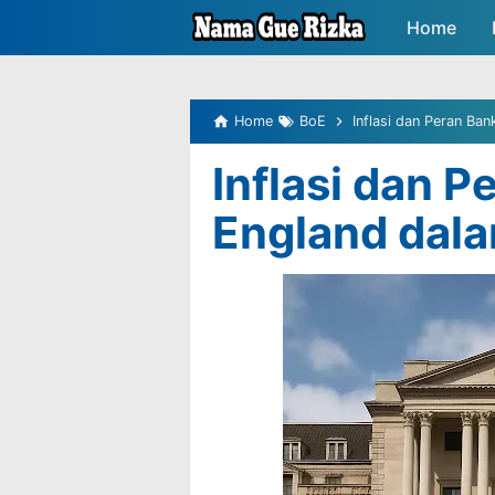
-->
Home
Peluang P
Home
BoE
Inflasi dan Peran Ba
Inflasi dan P
England dal