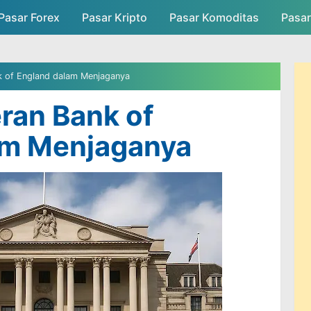
Pasar Forex
Pasar Kripto
Skip to main content
Pasar Komoditas
Pasa
asar
Persaingan Pasar
Admin Pasar
nk of England dalam Menjaganya
eran Bank of
am Menjaganya